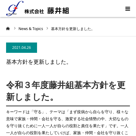
HOME
ーム
News & Topics
基本方針を更新しました。
ReL!FE
2021.04.26
鳥獣害110番
基本方針を更新しました。
建築
令和３年度藤井組基本方針を更
新しました。
企業情報
キーワードは「守る」、テーマは「まず疫病から自らを守り、様々な
消費者志向自主宣言
意味で家族・仲間・会社を守る、激変する社会情勢の中、大切なもの
を守り抜くために一人一人が自らの役割と責任を果たす」です。一人
一人が自らの役割を果たしていけば、家族・仲間・会社を守り抜くこ